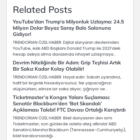
Related Posts
YouTube’dan Trump’a Milyonluk Uzlaşma: 24.5
Milyon Dolar Beyaz Saray Balo Salonuna
Gidiyor!
TRENDORIAN ÖZEL HABER: Dijital dünyanın devlerinden
YouTube, eski ABD Başkanı Donald Trump ile 2021’deki
hesap askıya alma davasında nihayet uzlaşmaya…
Devrim Niteliğinde Bir Adım: Grip Teşhisi Artık
Bir Sakız Kadar Kolay Olabilir!
TRENDORIAN ÖZEL HABER: Hayal edin: Sabah uyandınız,
hafif bir kırgınlık hissediyorsunuz. Ne yapacağınızı
düşünürken, elinize bir sakız alıyor, çiğniyor ve…
Ticketmaster’a Kongre Yalanı Suçlaması:
Senatör Blackburn’den ‘Bot Skandalı’
Açıklaması Talebi! FTC Davası Ortalığı Karıştırdı
TRENDORIAN ÖZEL HABER: Bilet dünyasının dev ismi
Ticketmaster, son günlerde adeta ateş altında! ABD
Senatörü Marsha Blackburn (Tennessee-Cumhuriyetçi),
bilet karaborsacılığı…