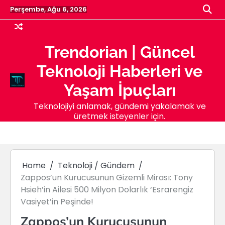
Skip
Perşembe, Ağu 6, 2026
to
content
Trendorian | Güncel
Teknoloji Haberleri ve
Yaşam İpuçları
Teknolojiyi anlamak, gündemi yakalamak ve
üretmek isteyenler için.
Home
Teknoloji / Gündem
Zappos’un Kurucusunun Gizemli Mirası: Tony
Hsieh’in Ailesi 500 Milyon Dolarlık ‘Esrarengiz
Vasiyet’in Peşinde!
Zappos’un Kurucusunun