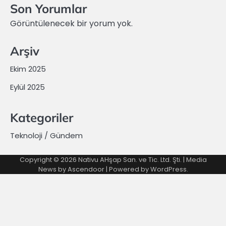
Son Yorumlar
Görüntülenecek bir yorum yok.
Arşiv
Ekim 2025
Eylül 2025
Kategoriler
Teknoloji / Gündem
Copyright © 2026 Nativu AHşap San. ve Tic. Ltd. Şti. | Media
News by
Ascendoor
| Powered by
WordPress
.