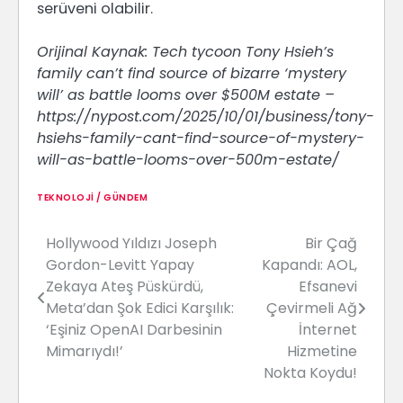
serüveni olabilir.
Orijinal Kaynak: Tech tycoon Tony Hsieh’s
family can’t find source of bizarre ‘mystery
will’ as battle looms over $500M estate –
https://nypost.com/2025/10/01/business/tony-
hsiehs-family-cant-find-source-of-mystery-
will-as-battle-looms-over-500m-estate/
TEKNOLOJI / GÜNDEM
Hollywood Yıldızı Joseph
Bir Çağ
Yazı
Gordon-Levitt Yapay
Kapandı: AOL,
gezinmesi
Zekaya Ateş Püskürdü,
Efsanevi
Meta’dan Şok Edici Karşılık:
Çevirmeli Ağ
‘Eşiniz OpenAI Darbesinin
İnternet
Mimarıydı!’
Hizmetine
Nokta Koydu!