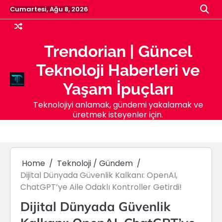
Skip
Cumartesi, Ağu 8, 2026
to
content
Trendorian | Güncel
Teknoloji Haberleri ve
Yaşam İpuçları
Teknolojiyi anlamak, gündemi yakalamak ve
üretmek isteyenler için.
Home
Teknoloji / Gündem
Dijital Dünyada Güvenlik Kalkanı: OpenAI,
ChatGPT’ye Aile Odaklı Kontroller Getirdi!
Dijital Dünyada Güvenlik