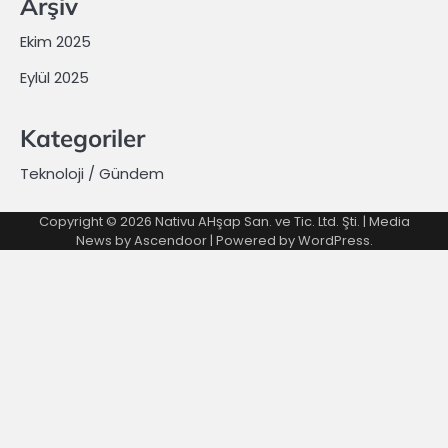
Arşiv
Ekim 2025
Eylül 2025
Kategoriler
Teknoloji / Gündem
Copyright © 2026 Nativu AHşap San. ve Tic. Ltd. Şti. | Media
News by
Ascendoor
| Powered by
WordPress
.