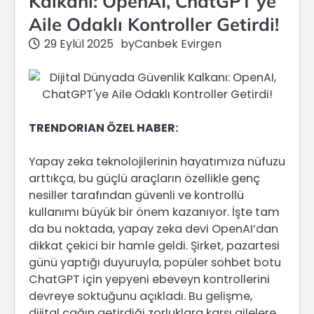
Kalkanı: OpenAI, ChatGPT’ye
Aile Odaklı Kontroller Getirdi!
29 Eylül 2025
by
Canbek Evirgen
TRENDORIAN ÖZEL HABER:
Yapay zeka teknolojilerinin hayatımıza nüfuzu
arttıkça, bu güçlü araçların özellikle genç
nesiller tarafından güvenli ve kontrollü
kullanımı büyük bir önem kazanıyor. İşte tam
da bu noktada, yapay zeka devi OpenAI’dan
dikkat çekici bir hamle geldi. Şirket, pazartesi
günü yaptığı duyuruyla, popüler sohbet botu
ChatGPT için yepyeni ebeveyn kontrollerini
devreye soktuğunu açıkladı. Bu gelişme,
dijital çağın getirdiği zorluklara karşı ailelere