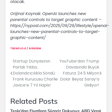
olacak.
Orijinal Kaynak: OpenAI launches new
parental controls to target graphic content –
https://nypost.com/2025/09/29/lifestyle/openai-
launches-new-parental-controls-to-target-
graphic-content/
TEKNOLOJI / GÜNDEM
Startup Dünyasının
YouTube’dan Trump
Yazı
Parlak Yıldızı,
Davasında Büyük
gezinmesi
Dolandırıcılıkla Söndü:
Fatura: 24.5 Milyon
Frank Kurucusu Charlie
Dolar Beyaz Saray’a
Javice’e 7 Yıl Hapis!
Gidiyor!
Related Posts
Tesla’dan Fiyatlara Sürpriz Dokunuş: ABD Vergi