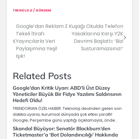
TEKNOLOJI / GÜNDEM
Google’dan Reklam
Z Kuşağı Okulda Telefon
Yazı
Tekeli İtirafı:
Yasaklarına Karşı Y2K
gezinmesi
Yayıncılarla Veri
Devrimi Başlattı: ‘Bizi
Paylaşımına Yeşil
Susturamazsınız!’
Işık!
Related Posts
Google’dan Kritik Uyarı: ABD’li Üst Düzey
Yöneticiler Büyük Bir Fidye Yazılımı Saldırısının
Hedefi Oldu!
TRENDORIAN ÖZEL HABER: Teknoloji devinden gelen son
dakika uyarısı, kurumsal dünyada şok etkisi yarattı!
Google, Perşembe günü yaptığı açıklamayla, önde…
Skandal Büyüyor: Senatör Blackburn’den
Ticketmaster’a ‘Bot Dolandırıcılığı’ Hakkında