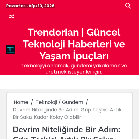
Skip
Pazartesi, Ağu 10, 2026
to
content
Trendorian | Güncel
Teknoloji Haberleri ve
Yaşam İpuçları
Teknolojiyi anlamak, gündemi yakalamak ve
üretmek isteyenler için.
Home
Teknoloji / Gündem
Devrim Niteliğinde Bir Adım: Grip Teşhisi Artık
Bir Sakız Kadar Kolay Olabilir!
Devrim Niteliğinde Bir Adım: