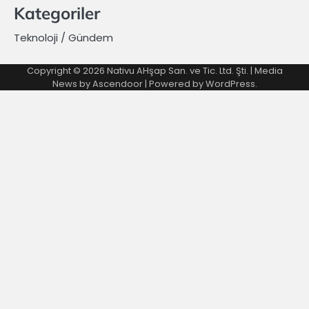
Kategoriler
Teknoloji / Gündem
Copyright © 2026 Nativu AHşap San. ve Tic. Ltd. Şti. | Media
News by
Ascendoor
| Powered by
WordPress
.